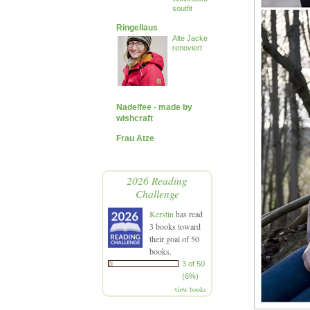
soutfit
Ringellaus
Alte Jacke
renoviert
Nadelfee - made by
wishcraft
Frau Atze
2026 Reading
Challenge
Kerstin
has read
3 books toward
their goal of 50
books.
3 of 50
(6%)
view books