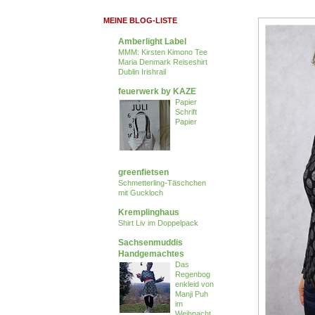
MEINE BLOG-LISTE
Amberlight Label
MMM: Kirsten Kimono Tee
Maria Denmark Reiseshirt
Dublin Irishrail
feuerwerk by KAZE
Papier
Schrift
Papier
greenfietsen
Schmetterling-Täschchen
mit Guckloch
Kremplinghaus
Shirt Liv im Doppelpack
Sachsenmuddis
Handgemachtes
Das
Regenbog
enkleid von
Manji Puh
im
Weihnacht