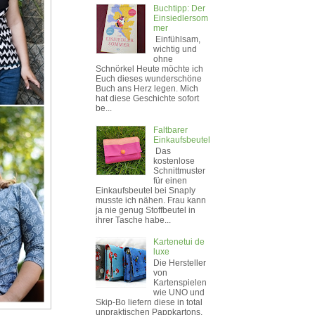
Buchtipp: Der
Einsiedlersom
mer
Einfühlsam,
wichtig und
ohne
Schnörkel Heute möchte ich
Euch dieses wunderschöne
Buch ans Herz legen. Mich
hat diese Geschichte sofort
be...
Faltbarer
Einkaufsbeutel
Das
kostenlose
Schnittmuster
für einen
Einkaufsbeutel bei Snaply
musste ich nähen. Frau kann
ja nie genug Stoffbeutel in
ihrer Tasche habe...
Kartenetui de
luxe
Die Hersteller
von
Kartenspielen
wie UNO und
Skip-Bo liefern diese in total
unpraktischen Pappkartons.