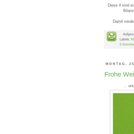
Diese 4 sind e
Bilanz
Damit verabs
Aufges
Labels:
M
5 Kommen
MONTAG, 25
Frohe Wei
... u