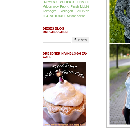
Nähwissen
Siebdruck
Leinwand
Velourmotiv
Fabric Finish
Mobilé
Teenager
Vorlagen drucken
beaswimpelkette
Scrabbooking
DIESES BLOG
DURCHSUCHEN
DRESDNER NÄH-BLOGGER-
CAFE