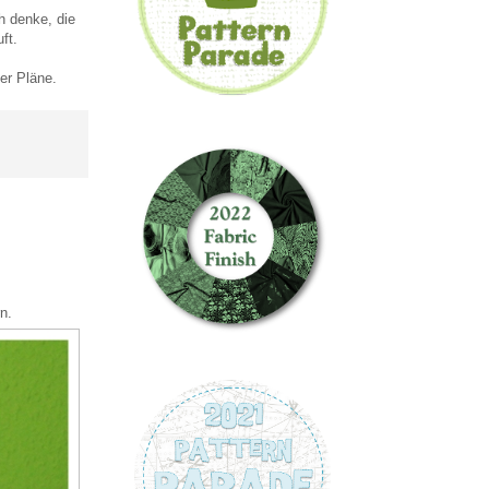
h denke, die
ft.
er Pläne.
rn.