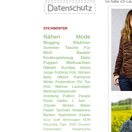
So habe ich Lau
STICHWÖRTER
Nähen
Mode
Blogging
Mädchen
Sommer
Tasche
Für
Mich
Basteln
Kinderspielzeug
Deko
Puppen
Weihnachten
Häkeln
Buchtipp
Herbst
Junge
Frühling
Foto
Stricken
Baby
Ottobre
Patchwork
Winter
Probenähen
Filz
Tier
Holz
Männer
Laubsägen
Weihnachtskalender
Anleitung
Pattern Parade
Reise
Garten
1 Jahr -
1Decke
Sticken
Malen
Papier
Sachsen
#makenine
Backen
Applizieren
Katzen
Acryl
Quilt
Wohnwagen
BOM
Recycling
Tops 2025
Drucken
Fensterdeko
Kinderküche