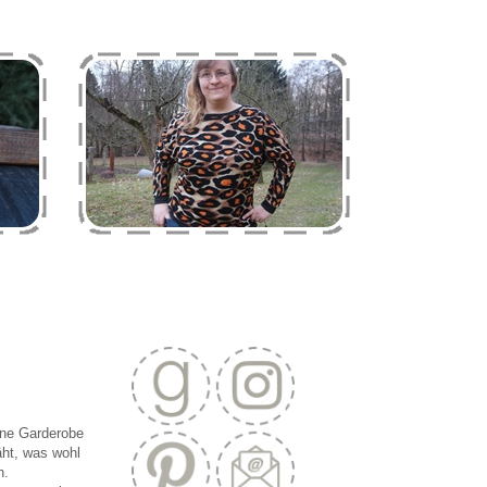
ine Garderobe
äht, was wohl
n.